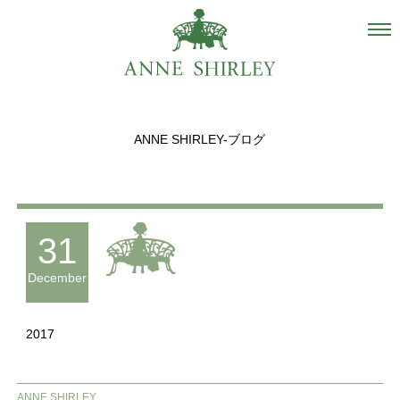
Salon
About us
ANNE SHIRLEY-ブログ
Staff
Hair Catalogue
Gallery
31
recommend
December
Blog
2017
INSTAGRAM
Contact
ANNE SHIRLEY