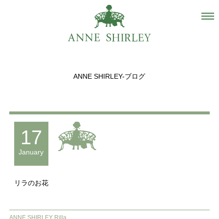
Salon
About us
ANNE SHIRLEY-ブログ
Staff
Hair Catalogue
Gallery
17
recommend
January
Blog
リラのお花
INSTAGRAM
Contact
ANNE SHIRLEY Rilla