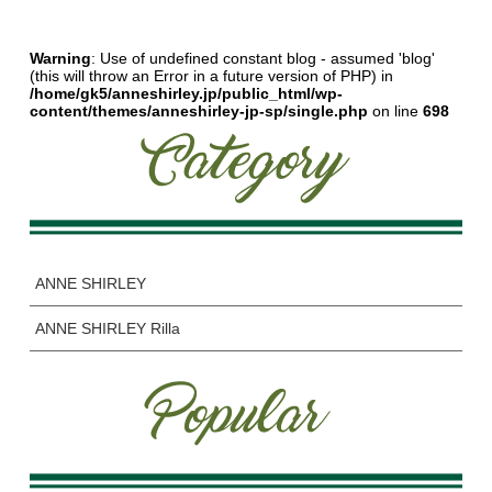
Warning
: Use of undefined constant blog - assumed 'blog'
(this will throw an Error in a future version of PHP) in
/home/gk5/anneshirley.jp/public_html/wp-
content/themes/anneshirley-jp-sp/single.php
on line
698
ANNE SHIRLEY
ANNE SHIRLEY Rilla