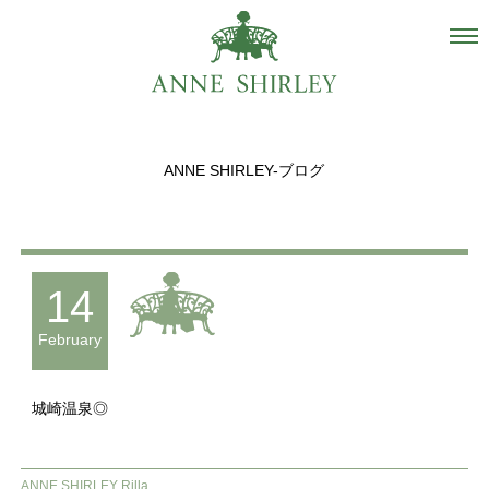
Salon
About us
ANNE SHIRLEY-ブログ
Staff
Hair Catalogue
Gallery
14
recommend
February
Blog
城崎温泉◎
INSTAGRAM
Contact
ANNE SHIRLEY Rilla