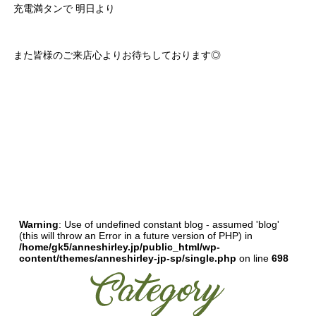
充電満タンで 明日より
また皆様のご来店心よりお待ちしております◎
Warning
: Use of undefined constant blog - assumed 'blog'
(this will throw an Error in a future version of PHP) in
/home/gk5/anneshirley.jp/public_html/wp-
content/themes/anneshirley-jp-sp/single.php
on line
698