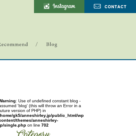
ANNE SHIRLEY-ブログ
Warning
: Use of undefined constant blog -
assumed 'blog' (this will throw an Error in a
future version of PHP) in
/home/gk5/anneshirley.jp/public_html/wp-
content/themes/anneshirley-
jp/single.php
on line
702