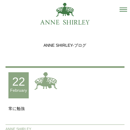
Salon
About us
ANNE SHIRLEY-ブログ
Staff
Hair Catalogue
Gallery
22
recommend
February
Blog
常に勉強
INSTAGRAM
Contact
ANNE SHIRLEY