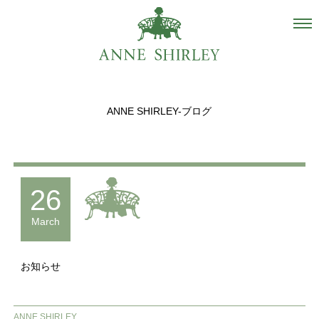
Salon
About us
ANNE SHIRLEY-ブログ
Staff
Hair Catalogue
Gallery
26
recommend
March
Blog
お知らせ
INSTAGRAM
Contact
ANNE SHIRLEY