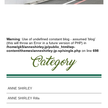
Warning
: Use of undefined constant blog - assumed 'blog'
(this will throw an Error in a future version of PHP) in
/home/gk5/anneshirley.jp/public_html/wp-
content/themes/anneshirley-jp-sp/single.php
on line
698
ANNE SHIRLEY
ANNE SHIRLEY Rilla