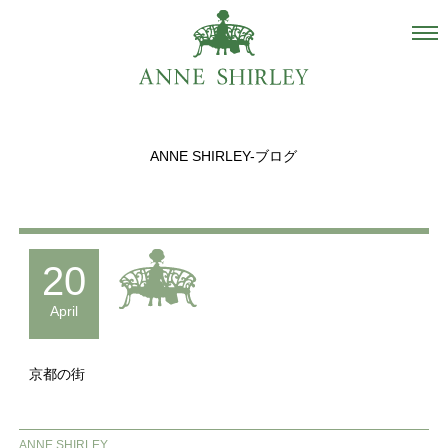
Salon
About us
ANNE SHIRLEY-ブログ
Staff
Hair Catalogue
Gallery
20
recommend
April
Blog
京都の街
INSTAGRAM
Contact
ANNE SHIRLEY