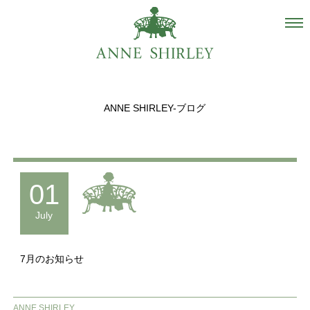
Salon
About us
ANNE SHIRLEY-ブログ
Staff
Hair Catalogue
Gallery
01
recommend
July
Blog
7月のお知らせ
INSTAGRAM
Contact
ANNE SHIRLEY