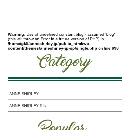
Warning
: Use of undefined constant blog - assumed 'blog'
(this will throw an Error in a future version of PHP) in
/home/gk5/anneshirley.jp/public_html/wp-
content/themes/anneshirley-jp-sp/single.php
on line
698
ANNE SHIRLEY
ANNE SHIRLEY Rilla