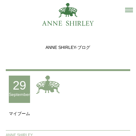
Salon
About us
ANNE SHIRLEY-ブログ
Staff
Hair Catalogue
Gallery
29
recommend
September
Blog
マイブーム
INSTAGRAM
Contact
ANNE SHIRLEY