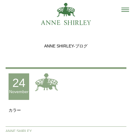
Salon
About us
ANNE SHIRLEY-ブログ
Staff
Hair Catalogue
Gallery
24
recommend
November
Blog
カラー
INSTAGRAM
Contact
ANNE SHIRLEY