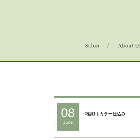
08
雑誌用 カラー仕込み
June