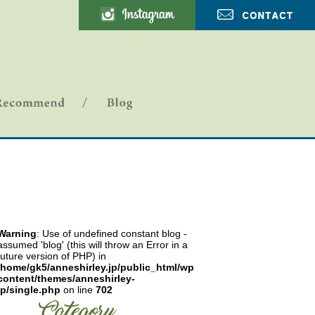
ANNE SHIRLEY-ブログ
Warning
: Use of undefined constant blog -
assumed 'blog' (this will throw an Error in a
future version of PHP) in
/home/gk5/anneshirley.jp/public_html/wp-
content/themes/anneshirley-
jp/single.php
on line
702