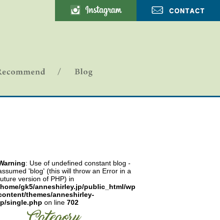
ANNE SHIRLEY-ブログ
Warning
: Use of undefined constant blog -
assumed 'blog' (this will throw an Error in a
future version of PHP) in
/home/gk5/anneshirley.jp/public_html/wp-
content/themes/anneshirley-
jp/single.php
on line
702