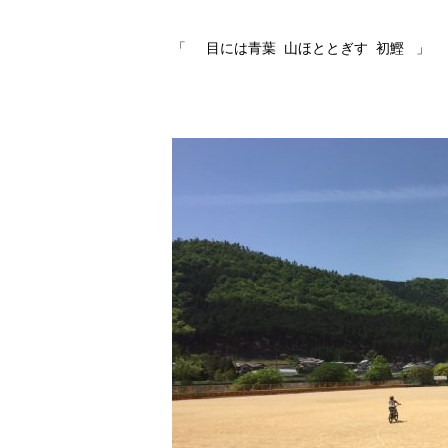
「 目には青葉 山ほととぎす 初鰹 」