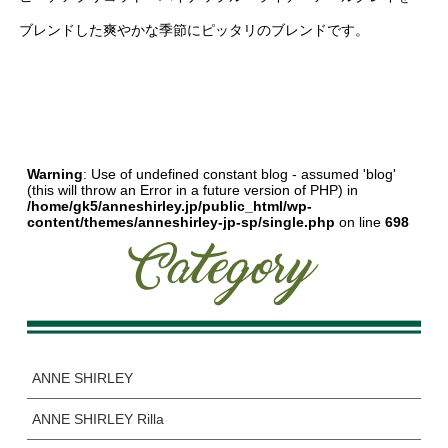
ブレンドした爽やかな季節にピッタリのブレンドです。
Warning
: Use of undefined constant blog - assumed 'blog'
(this will throw an Error in a future version of PHP) in
/home/gk5/anneshirley.jp/public_html/wp-
content/themes/anneshirley-jp-sp/single.php
on line
698
ANNE SHIRLEY
ANNE SHIRLEY Rilla