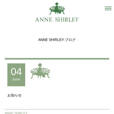
Salon
About us
ANNE SHIRLEY-ブログ
Staff
Hair Catalogue
Gallery
04
recommend
June
Blog
お知らせ
INSTAGRAM
Contact
ANNE SHIRLEY