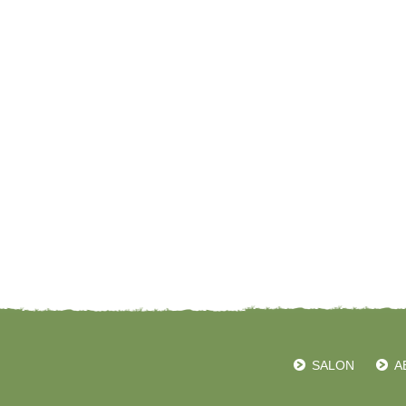
SALON
A