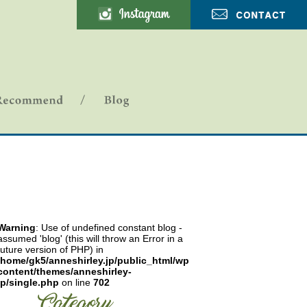
ANNE SHIRLEY-ブログ
Warning
: Use of undefined constant blog -
assumed 'blog' (this will throw an Error in a
future version of PHP) in
/home/gk5/anneshirley.jp/public_html/wp-
content/themes/anneshirley-
jp/single.php
on line
702