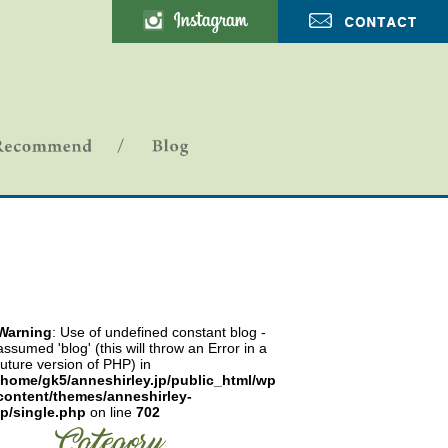
ANNE SHIRLEY-ブログ
Warning
: Use of undefined constant blog -
assumed 'blog' (this will throw an Error in a
future version of PHP) in
/home/gk5/anneshirley.jp/public_html/wp-
content/themes/anneshirley-
jp/single.php
on line
702