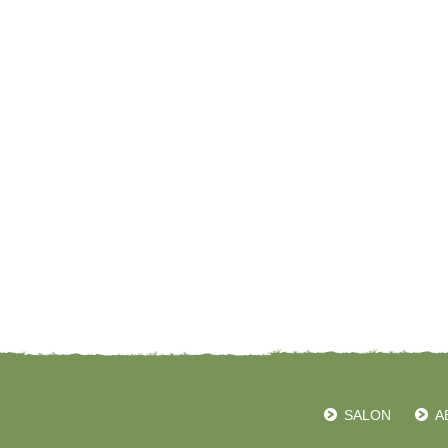
SALON
A