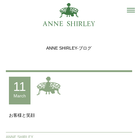
Salon
About us
ANNE SHIRLEY-ブログ
Staff
Hair Catalogue
Gallery
11
recommend
March
Blog
お客様と笑顔
INSTAGRAM
Contact
ANNE SHIRLEY