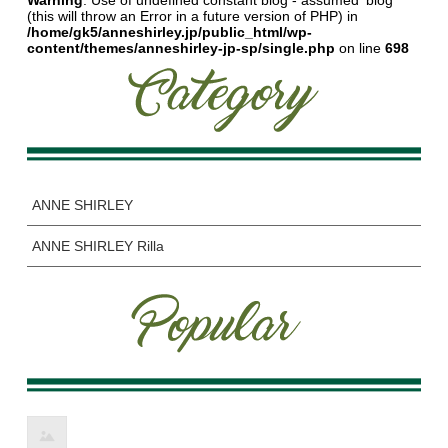
Warning
: Use of undefined constant blog - assumed 'blog'
(this will throw an Error in a future version of PHP) in
/home/gk5/anneshirley.jp/public_html/wp-
content/themes/anneshirley-jp-sp/single.php
on line
698
ANNE SHIRLEY
ANNE SHIRLEY Rilla