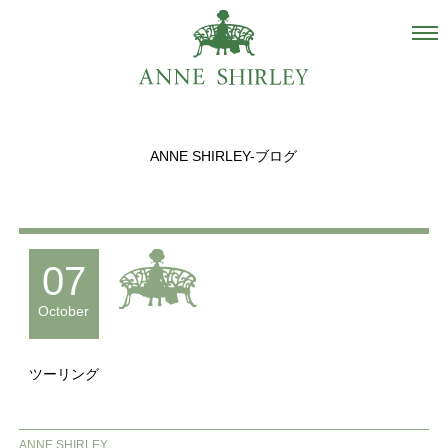
Salon
About us
ANNE SHIRLEY-ブログ
Staff
Hair Catalogue
Gallery
07
recommend
October
Blog
ツーリング
INSTAGRAM
Contact
ANNE SHIRLEY