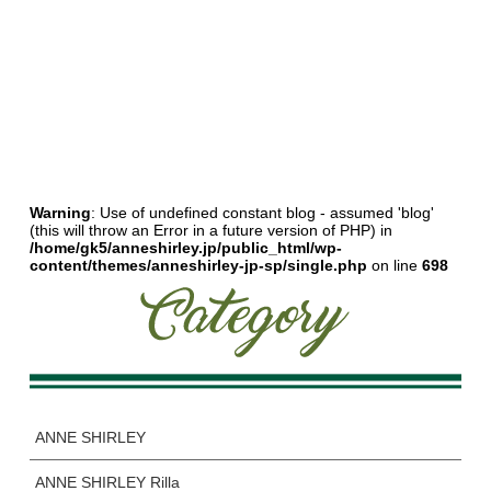
Warning
: Use of undefined constant blog - assumed 'blog'
(this will throw an Error in a future version of PHP) in
/home/gk5/anneshirley.jp/public_html/wp-
content/themes/anneshirley-jp-sp/single.php
on line
698
ANNE SHIRLEY
ANNE SHIRLEY Rilla