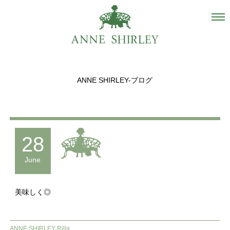
Salon
About us
ANNE SHIRLEY-ブログ
Staff
Hair Catalogue
Gallery
28
recommend
June
Blog
美味しく◎
INSTAGRAM
Contact
ANNE SHIRLEY Rilla