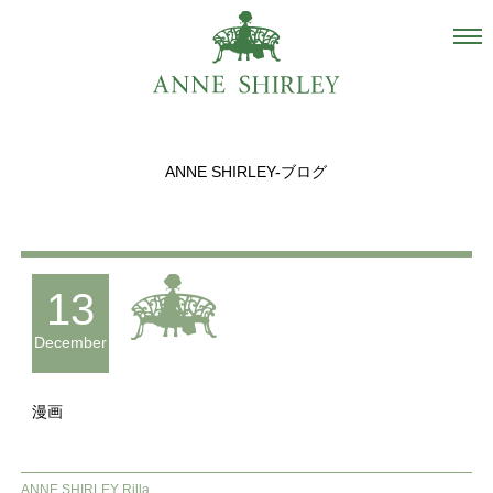
Salon
About us
ANNE SHIRLEY-ブログ
Staff
Hair Catalogue
Gallery
13
recommend
December
Blog
漫画
INSTAGRAM
Contact
ANNE SHIRLEY Rilla