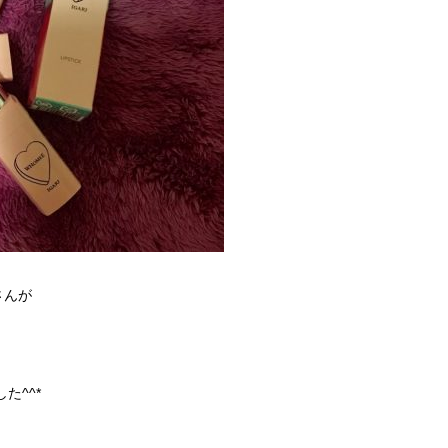
さんが
た^^*