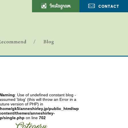
ANNE SHIRLEY-ブログ
Warning
: Use of undefined constant blog -
assumed 'blog' (this will throw an Error in a
future version of PHP) in
/home/gk5/anneshirley.jp/public_html/wp-
content/themes/anneshirley-
jp/single.php
on line
702