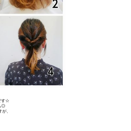
です☆
も◎
すが、