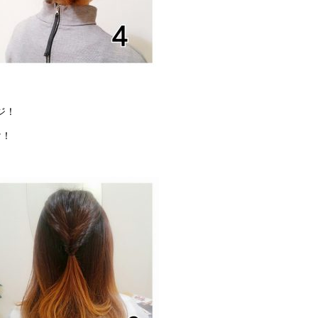
ジ！
け！