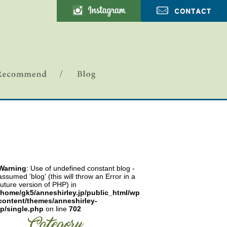
ANNE SHIRLEY-ブログ
Warning
: Use of undefined constant blog -
assumed 'blog' (this will throw an Error in a
future version of PHP) in
/home/gk5/anneshirley.jp/public_html/wp-
content/themes/anneshirley-
jp/single.php
on line
702