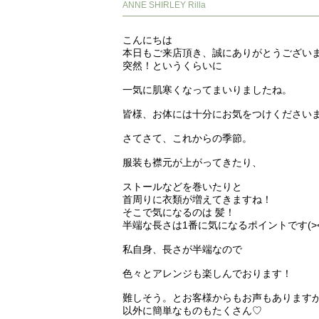
ANNE SHIRLEY Rilla
こんにちは
本日もご来店頂き、誠にありがとうござい
突然！というくらいに
一気に肌寒くなってまいりましたね。
皆様、お体には十分にお気をつけください
さてさて、これからの季節。
服装も襟元が上がってきたり、
ストールなどを巻いたりと
首周りに衣類が増えてきますね！
そこで気になるのは 髪！
半端な長さは1番に気になるポイントです(><
私自身、長さが半端なので
色々とアレンジも楽しんでおります！
難しそう。とお客様からもお声もあります
以外に簡単なものもたくさん♡